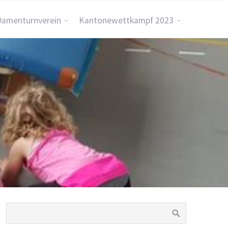
Damenturnverein
Kantonewettkampf 2023