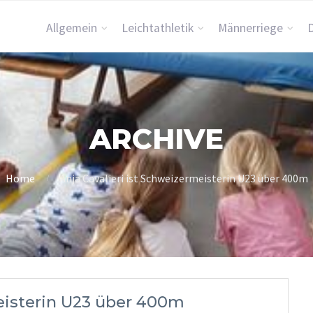
Allgemein
Leichtathletik
Männerriege
ARCHIVE
Home
Anja Cavalieri ist Schweizermeisterin U23 über 400m
meisterin U23 über 400m