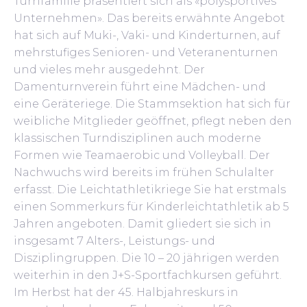
Turnfamilie präsentiert sich als «polysportives
Unternehmen». Das bereits erwähnte Angebot
hat sich auf Muki-, Vaki- und Kinderturnen, auf
mehrstufiges Senioren- und Veteranenturnen
und vieles mehr ausgedehnt. Der
Damenturnverein führt eine Mädchen- und
eine Geräteriege. Die Stammsektion hat sich für
weibliche Mitglieder geöffnet, pflegt neben den
klassischen Turndisziplinen auch moderne
Formen wie Teamaerobic und Volleyball. Der
Nachwuchs wird bereits im frühen Schulalter
erfasst. Die Leichtathletikriege Sie hat erstmals
einen Sommerkurs für Kinderleichtathletik ab 5
Jahren angeboten. Damit gliedert sie sich in
insgesamt 7 Alters-, Leistungs- und
Disziplingruppen. Die 10 – 20 jährigen werden
weiterhin in den J+S-Sportfachkursen geführt.
Im Herbst hat der 45. Halbjahreskurs in