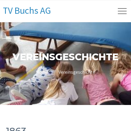
TV Buchs AG
VEREINSGESCHICHTE
Home
Vereinsgeschichte
1863