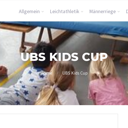
Allgemein
Leichtathletik
Männerriege
UBS KIDS CUP
Home
UBS Kids Cup