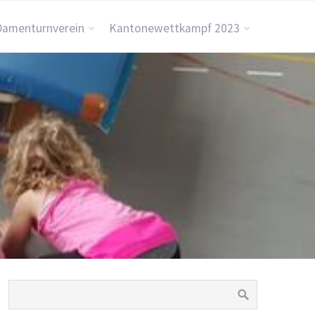
Damenturnverein
Kantonewettkampf 2023