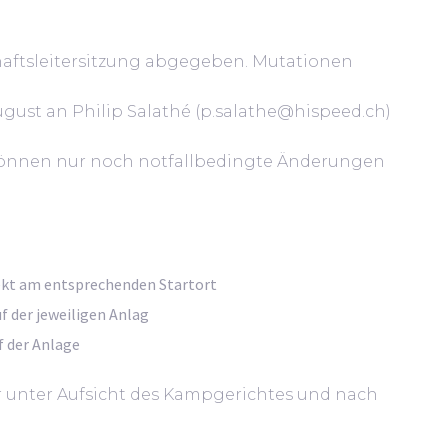
ftsleitersitzung abgegeben. Mutationen
ugust an Philip Salathé (p.salathe@hispeed.ch)
 können nur noch notfallbedingte Änderungen
ekt am entsprechenden Startort
f der jeweiligen Anlag
 der Anlage
r unter Aufsicht des Kampgerichtes und nach