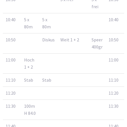
frei
10:40
5 x
5 x
10:40
80m
80m
10:50
Diskus
Weit 1 + 2
Speer
10:50
400gr
11:00
Hoch
11:00
1 + 2
11:10
Stab
Stab
11:10
11:20
11:20
11:30
100m
11:30
H 84.0
11:40
11:40