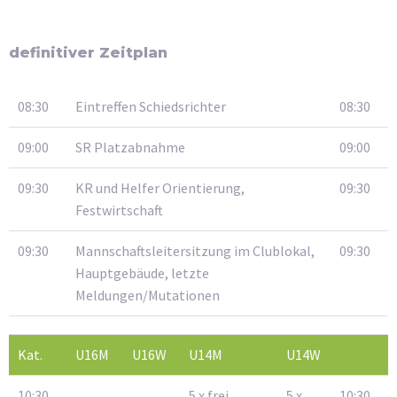
definitiver Zeitplan
08:30
Eintreffen Schiedsrichter
08:30
09:00
SR Platzabnahme
09:00
09:30
KR und Helfer Orientierung,
09:30
Festwirtschaft
09:30
Mannschaftsleitersitzung im Clublokal,
09:30
Hauptgebäude, letzte
Meldungen/Mutationen
Kat.
U16M
U16W
U14M
U14W
10:30
5 x frei
5 x
10:30