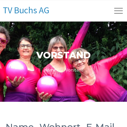
TV Buchs AG
VORSTAND
Home
Vorstand
Name
Wohnort
E-Mail