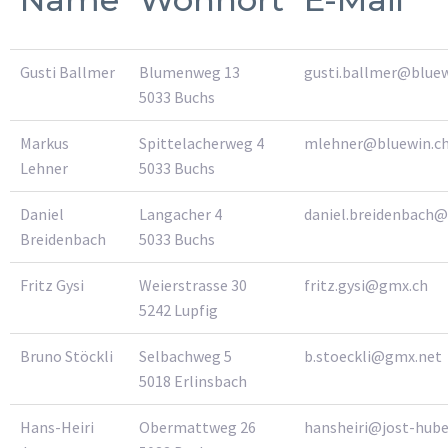
Gusti Ballmer
Blumenweg 13
gusti.ballmer@bluew
5033 Buchs
Markus
Spittelacherweg 4
mlehner@bluewin.c
Lehner
5033 Buchs
Daniel
Langacher 4
daniel.breidenbach@
Breidenbach
5033 Buchs
Fritz Gysi
Weierstrasse 30
fritz.gysi@gmx.ch
5242 Lupfig
Bruno Stöckli
Selbachweg 5
b.stoeckli@gmx.net
5018 Erlinsbach
Hans-Heiri
Obermattweg 26
hansheiri@jost-hube