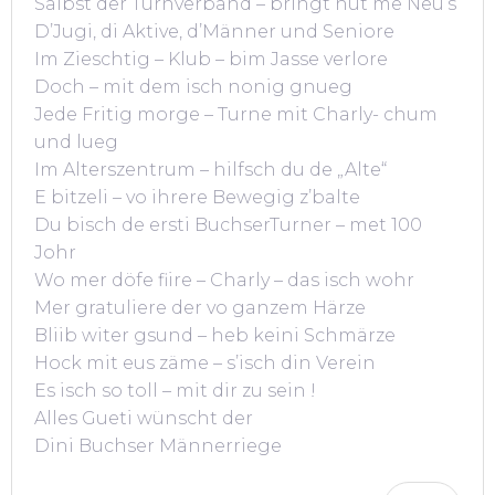
Sälbst der Turnverband – bringt nüt me Neu’s
D’Jugi, di Aktive, d’Männer und Seniore
Im Zieschtig – Klub – bim Jasse verlore
Doch – mit dem isch nonig gnueg
Jede Fritig morge – Turne mit Charly- chum
und lueg
Im Alterszentrum – hilfsch du de „Alte“
E bitzeli – vo ihrere Bewegig z’balte
Du bisch de ersti BuchserTurner – met 100
Johr
Wo mer döfe fiire – Charly – das isch wohr
Mer gratuliere der vo ganzem Härze
Bliib witer gsund – heb keini Schmärze
Hock mit eus zäme – s’isch din Verein
Es isch so toll – mit dir zu sein !
Alles Gueti wünscht der
Dini Buchser Männerriege