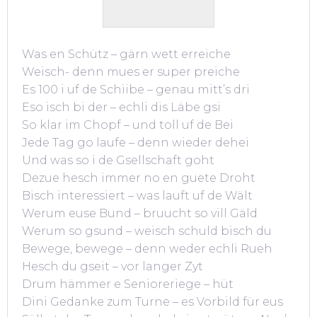
Was en Schütz – gärn wett erreiche
Weisch- denn mues er super preiche
Es 100 i uf de Schiibe – genau mitt’s dri
Eso isch bi der – echli dis Läbe gsi
So klar im Chopf – und toll uf de Bei
Jede Tag go laufe – denn wieder dehei
Und was so i de Gsellschaft goht
Dezue hesch immer no en guete Droht
Bisch interessiert – was lauft uf de Wält
Werum euse Bund – bruucht so vill Gäld
Werum so gsund – weisch schuld bisch du
Bewege, bewege – denn weder echli Rueh
Hesch du gseit – vor langer Zyt
Drum hämmer e Senioreriege – hüt
Dini Gedanke zum Turne – es Vorbild für eus